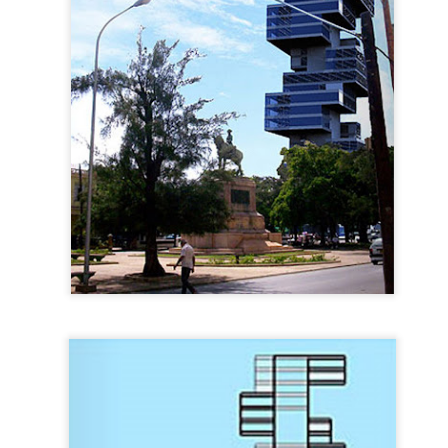
Join us for a special night as José Antonio Choy shar
into his creative journey, the intersection of architect
the ideas that shape his practice.