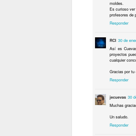
moldes.
Es curioso ver
En
profesores de p
R
Responder
un
de
RCI
30 de ene
Así es Cuevas
proyectos pue
cualquier conc
N
Gracias por tu 
Responder
C
ar
d
jecuevas
30 d
Fa
la
Muchas gracias
in
re
Un saludo.
Responder
O