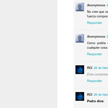
Anonymous
2
No creo que se
a
fuerza composi
Responder
P
Anonymous
2
Como podria 
cualquier cosa
Responder
O
RCI
26 de febr
A
Este comentario
Responder
RCI
26 de febr
Pedro dice: