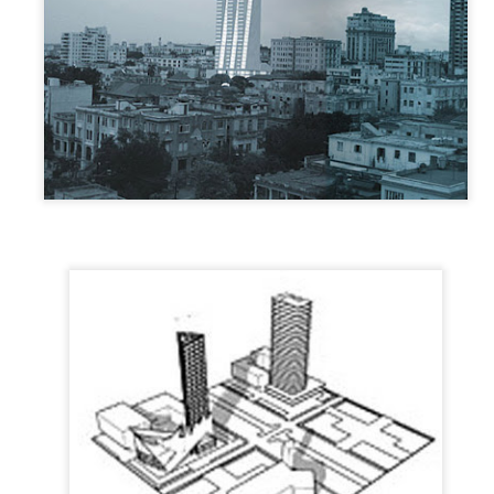
ara Porset, Concepto actual de la decoración interior – 1931.
 curioso articulo de Clara Porset, una de las diseñadoras cubanas
s influyentes del SXX, escrito en 1931 para la revista “Social”, una
evista cubana de variedades muy popular en la época. Hace ya casi un
glo, donde repasa las nuevas tendencias que traía la modernidad de
incipios de siglo.
r: RCI.
Entrevista a Juan Ignacio Guerra.
OV
ecorar significa adornar, es decir, añadir formas ornamentales con el
3
Juan Ignacio Guerra, Arquitecto. Entrevistado en mayo de 2011
lo fin de producir efecto decorativo.
por Juan, Antonio y María Josefa Guerra. Producida por Anita
uerra, editada por Alberto Nappi. Noviembre 2020. En este video
cumental, el Arquitecto Juan Ignacio Guerra describe la evolución del
ovimiento Moderno en Cuba y su propia formación y práctica durante
s años 40 y 50 con la firma Guerra y Mendoza Arquitectos.
Vivienda, Morales y Compañía - Arquitectos. (1921)
CT
19