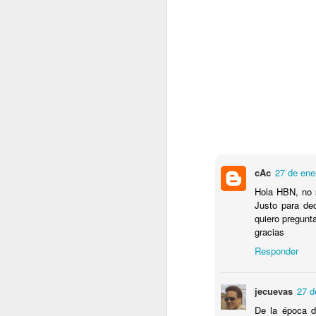
el
el
c
te
P
N
cAc
27 de ene
E
Hola HBN, no s
de
Justo para dec
p
quiero pregunta
a
gracias
Responder
jecuevas
27 d
De la época d
N