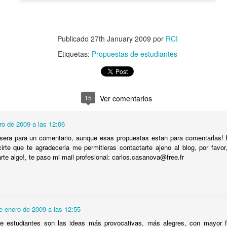
15
Un año después de París, se realiza en USA una gran expo
panamericana y nuevamente Cuba participa con pabellón propio,
 edifico fue diseñado por el arquitecto americano James Ackerman y
 ingeniero cubano José Ramón Villalón. Con toques de la arquitectura
Publicado
27th January 2009
por
RCI
ubana como columnas y arquerías barrocas, rematado por encima del
jado con una gran Giraldilla.
Etiquetas:
Propuestas de estudiantes
or RCI.
15
Ver comentarios
Casa de Manuel Gutiérrez en Jaimanitas, La Habana
OV
8
1956.
ro de 2009 a las 12:06
n 1956 Manuel Gutiérrez construye una moderna casa en la calle 220
era para un comentario, aunque esas propuestas estan para comentarlas! H
 Jaimanitas, al oeste de La Habana. La vivienda se desarrolla en dos
irte que te agradeceria me permitieras contactarte ajeno al blog, por favor
lantas, dos rectángulos que se superponen, desplazándose sobre si, y
rte algo!, te paso mi mail profesional: carlos.casanova@free.fr
poyados por muros de bloques de hgón.
e enero de 2009 a las 12:55
Edificio de Evangelina Aristigueta, en Miramar, 1956.
e estudiantes son las ideas más provocativas, más alegres, con mayor 
OV