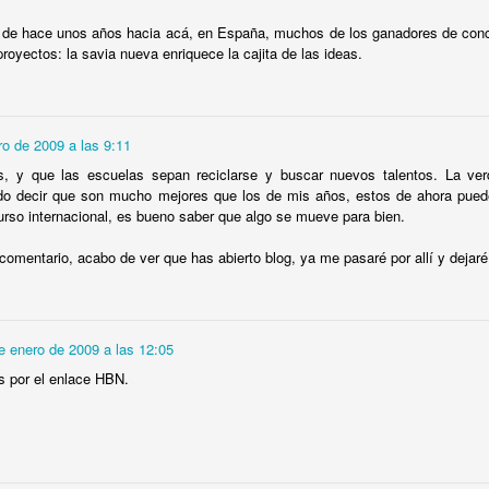
7
Mario Romañach, arquitecto.
 de hace unos años hacia acá, en España, muchos de los ganadores de conc
 la esquina de 7ma. y 60 de Miramar, el reconocido arquitecto Mario
royectos: la savia nueva enriquece la cajita de las ideas.
omañach construye por encargo de Evangelina Aristigueta de Vidaña
 edificio de cuatro plantas, una de garaje en la planta baja y el resto
 viviendas.
ro de 2009 a las 9:11
, y que las escuelas sepan reciclarse y buscar nuevos talentos. La ve
do decir que son mucho mejores que los de mis años, estos de ahora puede
urso internacional, es bueno saber que algo se mueve para bien.
Casa de las hermanas Farfante en Nuevo Vedado,
OV
comentario, acabo de ver que has abierto blog, ya me pasaré por allí y dejaré 
6
Frank Martínez, arquitecto, 1955.
asa de las hermanas Farfante en Nuevo Vedado, Frank Martínez,
quitecto, 1955. Otro proyecto representativo de la arquitectura cubana
e mediados del SXX, estas dos casas, conocida como La Casa
e enero de 2009 a las 12:05
rfante, marca un hito en la arquitectura cubana, el uso del voladizo,
s persianas de madera verticales, la ventilación cruzada, la relación
 por el enlace HBN.
terior exterior, etc. hacen de esta casa y de Frank Martínez ser
ferentes del arquitecto y la arquitectura moderna en Cuba.
Vivienda en la calle 150, Guerra & Mendoza 1959.
CT