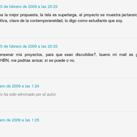
31
5 de febrero de 2009 a las 20:23
Vivienda de Alonso Menéndez en la calle 150 e/ 19 y 21, en el
Country Club (hoy cubanacan), La Habana. 1959. Proyecto de los
a la mejor propuesta, la tela es superlarga, el proyecto se muestra jactans
rquitectos Guerra & Mendoza.
tiva, clave de la contemporaneidad, lo digo como estudiante que soy.
or RCI.
5 de febrero de 2009 a las 20:33
ensenar mis proyectos, para que sean discutidos?, bueno mi mail es 
 HBN, me podrias avisar, si se puede o no.
Vivienda en Avenida 3ra. Miramar, La Habana.
CT
27
Año: 1957. Vivienda en Avenida 3ra. Miramar, La Habana.
ero de 2009 a las 1:24
rquitecto: Samuel B.
 ha sido eliminado por el autor.
ero de 2009 a las 1:25