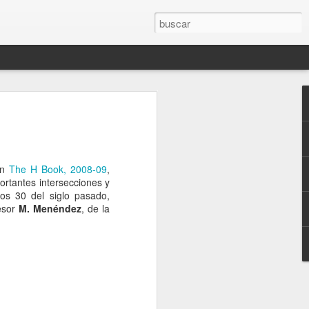
, Jose
 with J.
en
The H Book, 2008-09
,
ortantes intersecciones y
ños 30 del siglo pasado,
el artista,
fesor
M. Menéndez
, de la
a creativa, la
as que dan
ras, ofreciendo
on el artista y