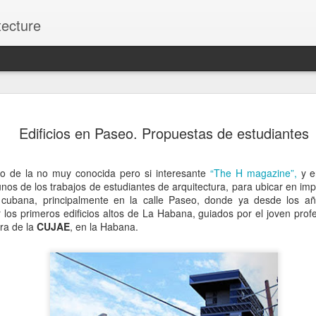
tecture
ARTE Y ARQUITECTURA
MAY
Edificios en Paseo. Propuestas de estudiantes
4
Antonio Choy.
A project by Art Dealer Network Corp, in collaboration
o de la no muy conocida pero si interesante
“The H magazine”,
y 
Camejo Art.
nos de los trabajos de estudiantes de arquitectura, para ubicar en imp
al cubana, principalmente en la calle Paseo, donde ya desde los a
Acompáñenos a una exposición especial y charla con 
los primeros edificios altos de La Habana, guiados por el joven pro
donde Choy compartirá reflexiones sobre su trayectori
ra de la
CUJAE
, en la Habana.
intersección entre la arquitectura y el arte, y las ide
forma a su práctica.
El evento presentará una selección curada de sus ob
una oportunidad única para interactuar directamente c
explorar las historias detrás de sus proyectos.