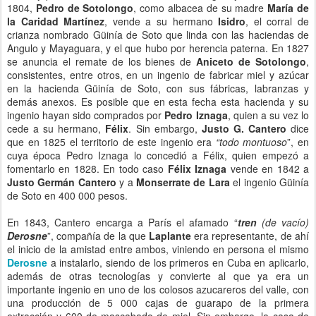
1804,
Pedro de Sotolongo
, como albacea de su madre
María de
la Caridad Martínez
, vende a su hermano
Isidro
, el corral de
crianza nombrado Güinía de Soto que linda con las haciendas de
Angulo y Mayaguara, y el que hubo por herencia paterna. En 1827
se anuncia el remate de los bienes de
Aniceto de Sotolongo
,
consistentes, entre otros, en un ingenio de fabricar miel y azúcar
en la hacienda Güinía de Soto, con sus fábricas, labranzas y
demás anexos. Es posible que en esta fecha esta hacienda y su
ingenio hayan sido comprados por
Pedro Iznaga
, quien a su vez lo
cede a su hermano,
Félix
. Sin embargo,
Justo G. Cantero
dice
que en 1825 el territorio de este ingenio era
“todo montuoso
”, en
cuya época Pedro Iznaga lo concedió a Félix, quien empezó a
fomentarlo en 1828. En todo caso
Félix Iznaga
vende en 1842 a
Justo Germán Cantero
y a
Monserrate de Lara
el ingenio Güinía
de Soto en 400 000 pesos.
En 1843, Cantero encarga a París el afamado “
tren
(de vacío)
Derosne
”, compañía de la que
Laplante
era representante, de ahí
el inicio de la amistad entre ambos, viniendo en persona el mismo
Derosne
a instalarlo, siendo de los primeros en Cuba en aplicarlo,
además de otras tecnologías y convierte al que ya era un
importante ingenio en uno de los colosos azucareros del valle, con
una producción de 5 000 cajas de guarapo de la primera