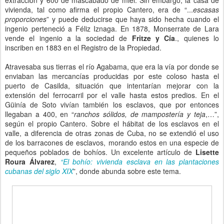
extracción y 600 de mascabado de miel. Sin embargo, la casa de
vivienda, tal como afirma el propio Cantero, era de “...
escasas
proporciones
” y puede deducirse que haya sido hecha cuando el
ingenio perteneció a Féliz Iznaga. En 1878, Monserrate de Lara
vende el ingenio a la sociedad de
Fritze y Cía
., quienes lo
inscriben en 1883 en el Registro de la Propiedad.
Atravesaba sus tierras el río Agabama, que era la vía por donde se
enviaban las mercancías producidas por este coloso hasta el
puerto de Casilda, situación que intentarían mejorar con la
extensión del ferrocarril por el valle hasta estos predios. En el
Güinía de Soto vivían también los esclavos, que por entonces
llegaban a 400, en “
ranchos sólidos, de mampostería y teja
,…”,
según el propio Cantero. Sobre el hábitat de los esclavos en el
valle, a diferencia de otras zonas de Cuba, no se extendió el uso
de los barracones de esclavos, morando estos en una especie de
pequeños poblados de bohíos. Un excelente artículo de
Lisette
Roura Álvarez
,
“El bohío: vivienda esclava en las plantaciones
cubanas del siglo XIX
”, donde abunda sobre este tema.