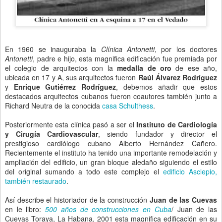
En 1960 se inauguraba la
Clínica Antonetti
, por los doctores
Antonetti
, padre e hijo, esta magnifica edificación fue premiada por
el colegio de arquitectos con la
medalla de oro
de ese año,
ubicada en 17 y A, sus arquitectos fueron
Raúl Álvarez Rodríguez
y
Enrique Gutiérrez Rodríguez
, debemos añadir que estos
destacados arquitectos cubanos fueron coautores también junto a
Richard Neutra de la conocida
casa Schulthess
.
Posteriormente esta clínica pasó a ser el
Instituto de Cardiología
y Cirugía Cardiovascular
, siendo fundador y director el
prestigioso cardiólogo cubano Alberto Hernández Cañero.
Recientemente el instituto ha tenido una importante remodelación y
ampliación del edificio, un gran bloque aledaño siguiendo el estilo
del original sumando a todo este complejo el
edificio Asclepio,
también restaurado
.
Así describe el historiador de la construcción
Juan de las Cuevas
en le libro:
500 años de construcciones en Cuba
/ Juan de las
Cuevas Toraya, La Habana, 2001 esta magnifica edificación en su