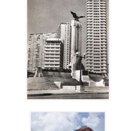
7
Mario Romañach, arquitecto.
 la esquina de 7ma. y 60 de Miramar, el reconocido arquitecto Mario
omañach construye por encargo de Evangelina Aristigueta de Vidaña
 edificio de cuatro plantas, una de garaje en la planta baja y el resto
 viviendas.
Casa de las hermanas Farfante en Nuevo Vedado,
OV
6
Frank Martínez, arquitecto, 1955.
asa de las hermanas Farfante en Nuevo Vedado, Frank Martínez,
quitecto, 1955. Otro proyecto representativo de la arquitectura cubana
e mediados del SXX, estas dos casas, conocida como La Casa
rfante, marca un hito en la arquitectura cubana, el uso del voladizo,
s persianas de madera verticales, la ventilación cruzada, la relación
terior exterior, etc. hacen de esta casa y de Frank Martínez ser
ferentes del arquitecto y la arquitectura moderna en Cuba.
Vivienda en la calle 150, Guerra & Mendoza 1959.
CT