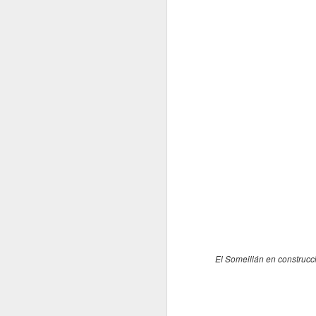
Cl
Un
ma
r
si
pr
Po
N
“D
so
G
do
M
lo
El Someillán en construcc
O