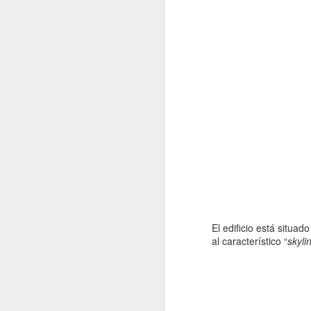
el
el
c
te
P
N
E
de
p
a
El edificio está situad
al característico “
skyli
N