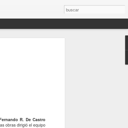
, Jose
 with J.
el artista,
a creativa, la
as que dan
ras, ofreciendo
on el artista y
Fernando R. De Castro
ras obras dirigió el equipo