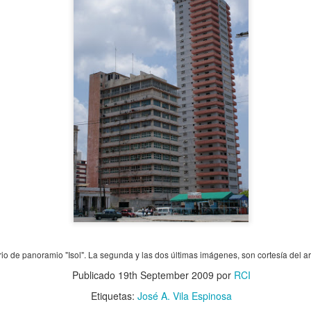
31
Vivienda de Alonso Menéndez en la calle 150 e/ 19 y 21, en el
Country Club (hoy cubanacan), La Habana. 1959. Proyecto de los
rquitectos Guerra & Mendoza.
or RCI.
Vivienda en Avenida 3ra. Miramar, La Habana.
CT
27
Año: 1957. Vivienda en Avenida 3ra. Miramar, La Habana.
rquitecto: Samuel B.
urio de panoramio "Isol". La segunda y las dos últimas imágenes, son cortesía del
Publicado
19th September 2009
por
RCI
Etiquetas:
José A. Vila Espinosa