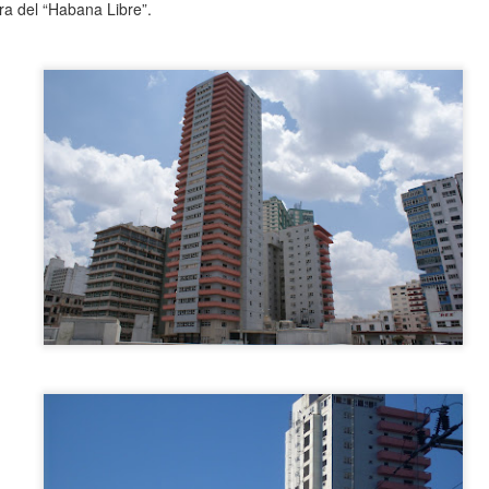
ura del “Habana Libre”.
Join us for a special night as José Antonio Choy shar
into his creative journey, the intersection of architect
the ideas that shape his practice.