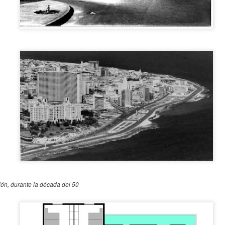
ara Porset, Concepto actual de la decoración interior – 1931.
 curioso articulo de Clara Porset, una de las diseñadoras cubanas
s influyentes del SXX, escrito en 1931 para la revista “Social”, una
evista cubana de variedades muy popular en la época. Hace ya casi un
glo, donde repasa las nuevas tendencias que traía la modernidad de
incipios de siglo.
r: RCI.
Entrevista a Juan Ignacio Guerra.
OV
ecorar significa adornar, es decir, añadir formas ornamentales con el
3
Juan Ignacio Guerra, Arquitecto. Entrevistado en mayo de 2011
lo fin de producir efecto decorativo.
por Juan, Antonio y María Josefa Guerra. Producida por Anita
uerra, editada por Alberto Nappi. Noviembre 2020. En este video
cumental, el Arquitecto Juan Ignacio Guerra describe la evolución del
ovimiento Moderno en Cuba y su propia formación y práctica durante
s años 40 y 50 con la firma Guerra y Mendoza Arquitectos.
ión, durante la década del 50
Vivienda, Morales y Compañía - Arquitectos. (1921)
CT
19