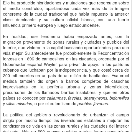
Ello ha producido hibridaciones y mutaciones que repercuten sobre
el medio construido, apartándose cada vez más de la imagen
coherente de la ciudad tradicional que había impuesto la anterior
clase dominante y su cultura oficial blanca, con una fuerte
influencia primero europea y luego estadounidense.
En realidad, ese fenómeno había empezado antes, con la
migración proveniente de zonas rurales y ciudades y pueblos del
Interior, que vinieron a la capital buscando oportunidades para una
vida mejor. Su antecedente fue probablemente la Reconcentración
forzosa en 1896 de campesinos en las ciudades, ordenada por el
Gobernador español Weyler para privar de apoyo a los patriotas
cubanos que luchaban por la independencia, y que costó cerca de
200 mil muertes en un país de un millón de habitantes. Esa cruel
medida también dio origen a barrios completos de casuchas
improvisadas en la periferia urbana y zonas intersticiales,
precursores de los llamados barrios insalubres, y que en otros
países se conocen por
callampas
,
favelas, shantytwons, bidonvilles
y
villas miserias
, o por el eufemismo de
pueblos jóvenes
.
La política del gobierno revolucionario de urbanizar el campo
dirigió por mucho tiempo las inversiones estatales a mejorar las
condiciones de vida en las zonas rurales y las ciudades del Interior
del país. Más de 600 nuevos pueblos rurales fueron construidos