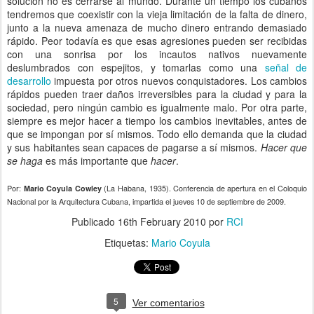
solución no es cerrarse al mundo. Durante un tiempo los cubanos
tendremos que coexistir con la vieja limitación de la falta de dinero,
junto a la nueva amenaza de mucho dinero entrando demasiado
rápido. Peor todavía es que esas agresiones pueden ser recibidas
con una sonrisa por los incautos nativos nuevamente
deslumbrados con espejitos, y tomarlas como una
señal de
desarrollo
impuesta por otros nuevos conquistadores. Los cambios
rápidos pueden traer daños irreversibles para la ciudad y para la
sociedad, pero ningún cambio es igualmente malo. Por otra parte,
siempre es mejor hacer a tiempo los cambios inevitables, antes de
que se impongan por sí mismos. Todo ello demanda que la ciudad
y sus habitantes sean capaces de pagarse a sí mismos.
Hacer que
se haga
es más importante que
hacer
.
Por:
(La Habana, 1935). Conferencia de apertura en el Coloquio
Mario Coyula Cowley
Nacional por la Arquitectura Cubana, impartida el jueves 10 de septiembre de 2009.
Publicado
16th February 2010
por
RCI
Etiquetas:
Mario Coyula
5
Ver comentarios