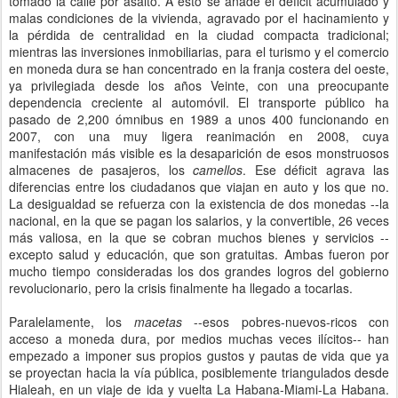
tomado la calle por asalto. A esto se añade el déficit acumulado y
malas condiciones de la vivienda, agravado por el hacinamiento y
la pérdida de centralidad en la ciudad compacta tradicional;
mientras las inversiones inmobiliarias, para el turismo y el comercio
en moneda dura se han concentrado en la franja costera del oeste,
ya privilegiada desde los años Veinte, con una preocupante
dependencia creciente al automóvil. El transporte público ha
pasado de 2,200 ómnibus en 1989 a unos 400 funcionando en
2007, con una muy ligera reanimación en 2008, cuya
manifestación más visible es la desaparición de esos monstruosos
almacenes de pasajeros, los
camellos
. Ese déficit agrava las
diferencias entre los ciudadanos que viajan en auto y los que no.
La desigualdad se refuerza con la existencia de dos monedas --la
nacional, en la que se pagan los salarios, y la convertible, 26 veces
más valiosa, en la que se cobran muchos bienes y servicios --
excepto salud y educación, que son gratuitas. Ambas fueron por
mucho tiempo consideradas los dos grandes logros del gobierno
revolucionario, pero la crisis finalmente ha llegado a tocarlas.
Paralelamente, los
macetas
--esos pobres-nuevos-ricos con
acceso a moneda dura, por medios muchas veces ilícitos-- han
empezado a imponer sus propios gustos y pautas de vida que ya
se proyectan hacia la vía pública, posiblemente triangulados desde
Hialeah, en un viaje de ida y vuelta La Habana-Miami-La Habana.