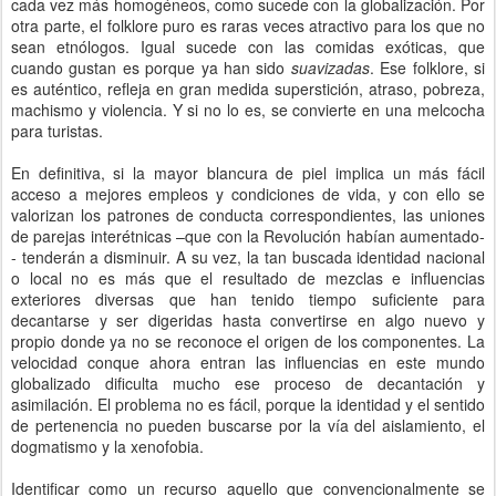
cada vez más homogéneos, como sucede con la globalización. Por
otra parte, el folklore puro es raras veces atractivo para los que no
sean etnólogos. Igual sucede con las comidas exóticas, que
cuando gustan es porque ya han sido
suavizadas
. Ese folklore, si
es auténtico, refleja en gran medida superstición, atraso, pobreza,
machismo y violencia. Y si no lo es, se convierte en una melcocha
para turistas.
En definitiva, si la mayor blancura de piel implica un más fácil
acceso a mejores empleos y condiciones de vida, y con ello se
valorizan los patrones de conducta correspondientes, las uniones
de parejas interétnicas –que con la Revolución habían aumentado-
- tenderán a disminuir. A su vez, la tan buscada identidad nacional
o local no es más que el resultado de mezclas e influencias
exteriores diversas que han tenido tiempo suficiente para
decantarse y ser digeridas hasta convertirse en algo nuevo y
propio donde ya no se reconoce el origen de los componentes. La
velocidad conque ahora entran las influencias en este mundo
globalizado dificulta mucho ese proceso de decantación y
asimilación. El problema no es fácil, porque la identidad y el sentido
de pertenencia no pueden buscarse por la vía del aislamiento, el
dogmatismo y la xenofobia.
Identificar como un recurso aquello que convencionalmente se