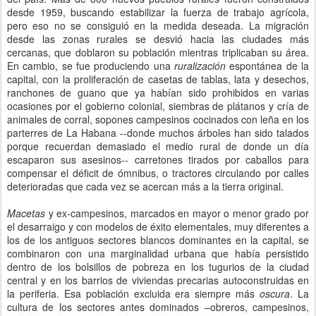
desde 1959, buscando estabilizar la fuerza de trabajo agrícola,
pero eso no se consiguió en la medida deseada. La migración
desde las zonas rurales se desvió hacia las ciudades más
cercanas, que doblaron su población mientras triplicaban su área.
En cambio, se fue produciendo una
ruralización
espontánea de la
capital, con la proliferación de casetas de tablas, lata y desechos,
ranchones de guano que ya habían sido prohibidos en varias
ocasiones por el gobierno colonial, siembras de plátanos y cría de
animales de corral, sopones campesinos cocinados con leña en los
parterres de La Habana --donde muchos árboles han sido talados
porque recuerdan demasiado el medio rural de donde un día
escaparon sus asesinos-- carretones tirados por caballos para
compensar el déficit de ómnibus, o tractores circulando por calles
deterioradas que cada vez se acercan más a la tierra original.
Macetas
y ex-campesinos, marcados en mayor o menor grado por
el desarraigo y con modelos de éxito elementales, muy diferentes a
los de los antiguos sectores blancos dominantes en la capital, se
combinaron con una marginalidad urbana que había persistido
dentro de los bolsillos de pobreza en los tugurios de la ciudad
central y en los barrios de viviendas precarias autoconstruidas en
la periferia. Esa población excluida era siempre más
oscura
. La
cultura de los sectores antes dominados –obreros, campesinos,