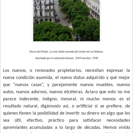
Paseo del Prado. La más bella avenida del centro de La Habana,
diseñada por el urbanista francés, JCN Forestier, 1930
Los nuevos, o renovados propietarios, necesitan expresar la
nueva condición asumida, el nuevo status adquirido y qué mejor
que “nuevas casas”, y parejamente nuevos muebles, nuevos
autos, nuevos adornos, nuevos etcéteras. Aclaro que esto no me
parece indecente, indigno, inmoral, ni mucho menos: es el
resultado natural, digámoslo así, o artificial si se prefiere, de
quienes tienen la posibilidad de invertir su dinero en algo que les
sea útil, efectivo, práctico para satisfacer necesidades
apremiantes acumuladas a lo largo de décadas. Hemos vivido