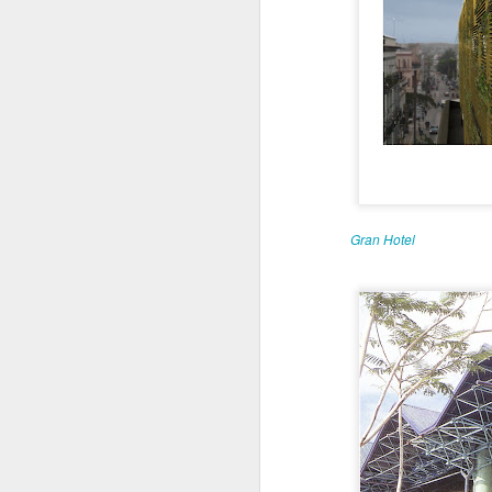
Joaquín Emilio Weiss:
SEP
23
pionero en el estudio
de la arquitectura
cubana
Joaquín Emilio Weiss y Sánchez
(1894–1968) ocupa un lugar
fundamental en la historia de la
arquitectura cubana, no solo como
M
creador de obras relevantes, sino
como el primer gran estudioso del
Gran Hotel
patrimonio arquitectónico
nacional. Graduado en la
m
Universidad de Cornell en 1916 y
e
revalidado en La Habana en 1918,
combinó la práctica profesional
Si
con una destacada carrera
su
académica en la Universidad de
va
La Habana, donde fue profesor de
Historia de la Arquitectura y
decano de la Facultad.
A