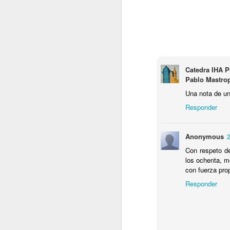
el
el
c
te
Catedra IHA P
P
Pablo Mastro
Una nota de u
Responder
N
E
Anonymous
2
de
Con respeto de
p
los ochenta, m
a
con fuerza prop
Responder
N