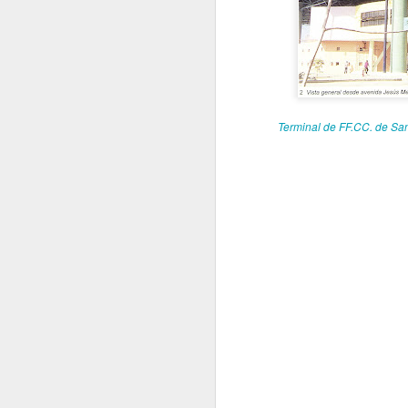
Cl
Un
ma
r
si
pr
Terminal de FF.CC. de Sa
Po
N
“D
so
G
do
M
lo
O