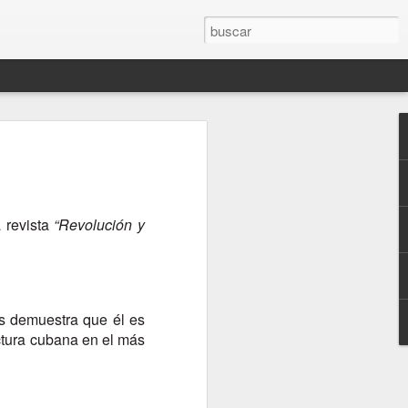
, Jose
 with J.
a revista
“Revolución y
el artista,
a creativa, la
as que dan
nos demuestra que él es
ectura cubana en el más
ras, ofreciendo
on el artista y