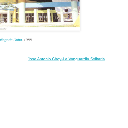
ara Porset, Concepto actual de la decoración interior – 1931.
 curioso articulo de Clara Porset, una de las diseñadoras cubanas
s influyentes del SXX, escrito en 1931 para la revista “Social”, una
evista cubana de variedades muy popular en la época. Hace ya casi un
glo, donde repasa las nuevas tendencias que traía la modernidad de
incipios de siglo.
ntiagode Cuba
. 1988
r: RCI.
Entrevista a Juan Ignacio Guerra.
OV
ecorar significa adornar, es decir, añadir formas ornamentales con el
Jose Antonio Choy-La Vanguardia Solitaria
3
Juan Ignacio Guerra, Arquitecto. Entrevistado en mayo de 2011
lo fin de producir efecto decorativo.
por Juan, Antonio y María Josefa Guerra. Producida por Anita
uerra, editada por Alberto Nappi. Noviembre 2020. En este video
cumental, el Arquitecto Juan Ignacio Guerra describe la evolución del
ovimiento Moderno en Cuba y su propia formación y práctica durante
s años 40 y 50 con la firma Guerra y Mendoza Arquitectos.
Vivienda, Morales y Compañía - Arquitectos. (1921)
CT
19