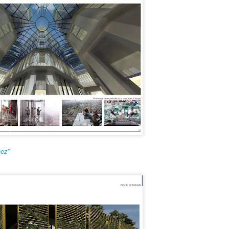
Join us for a special night as José Antonio Choy shar
into his creative journey, the intersection of architect
the ideas that shape his practice.
ez”