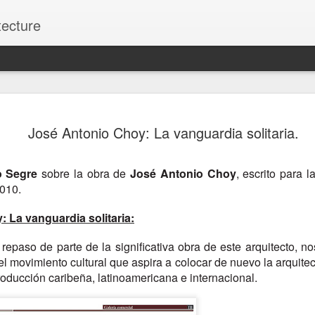
tecture
ARTE Y ARQUITECTURA
MAY
José Antonio Choy: La vanguardia solitaria.
4
Antonio Choy.
A project by Art Dealer Network Corp, in collaboration
o Segre
sobre la obra de
José Antonio Choy
, escrito para l
Camejo Art.
2010.
Acompáñenos a una exposición especial y charla con 
donde Choy compartirá reflexiones sobre su trayectori
 La vanguardia solitaria:
intersección entre la arquitectura y el arte, y las ide
forma a su práctica.
 repaso de parte de la significativa obra de este arquitecto, 
el movimiento cultural que aspira a colocar de nuevo la arquit
El evento presentará una selección curada de sus ob
roducción caribeña, latinoamericana e internacional.
una oportunidad única para interactuar directamente c
explorar las historias detrás de sus proyectos.