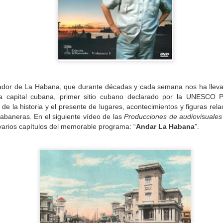
Join us for a special night as José Antonio Choy shar
into his creative journey, the intersection of architect
the ideas that shape his practice.
iador de La Habana, que durante décadas y cada semana nos ha llevado
la capital cubana, primer sitio cubano declarado por la UNESCO Pa
 la historia y el presente de lugares, acontecimientos y figuras relac
 habaneras. En el siguiente vídeo de
las
Producciones de audiovisual
varios capítulos del memorable programa: “
Andar La Habana
”.