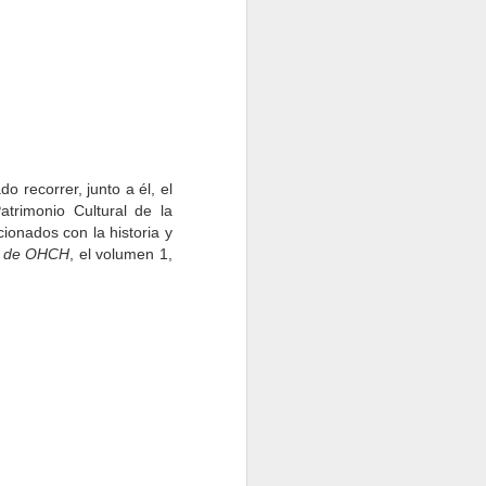
es insights
ure and art, and
 recorrer, junto a él, el
trimonio Cultural de la
ionados con la historia y
es de OHCH
, el volumen 1,