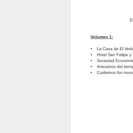
el
el
E
c
te
Volumen 1:
P
• La Casa de El Vedad
• Hotel San Felipe y S
• Sociedad Económica 
N
• Artesanos del tiem
• Cuidemos los mon
E
de
p
a
N