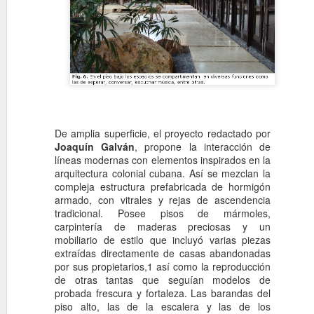
15
Un año después de Parí
panamericana y nuevame
el edifico fue diseñado por e
el ingeniero cubano José Ramó
cubana como columnas y arqu
tejado con una gran Giraldilla
Por RCI.
De amplia superficie, el proyecto redactado por
Joaquín Galván
, propone la interacción de
Casa de Manuel Gut
NOV
líneas modernas con elementos inspirados en la
8
1956.
arquitectura colonial cubana. Así se mezclan la
En 1956 Manuel Gutiérrez con
compleja estructura prefabricada de hormigón
de Jaimanitas, al oeste de La
armado, con vitrales y rejas de ascendencia
plantas, dos rectángulos que
tradicional. Posee pisos de mármoles,
apoyados por muros de bloqu
carpintería de maderas preciosas y un
mobiliario de estilo que incluyó varias piezas
extraídas directamente de casas abandonadas
por sus propietarios,1 así como la reproducción
de otras tantas que seguían modelos de
probada frescura y fortaleza. Las barandas del
piso alto, las de la escalera y las de los
Edificio de Evangel
NOV