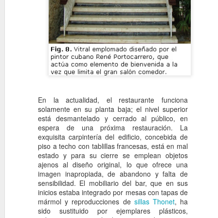
Edificio del Retiro 
OCT
27
Edificio del Retiro Radi
arquitecto.ubicado en l
Propietario: Retiro de los Lo
la Industria y el Comercio de 
En la actualidad, el restaurante funciona
solamente en su planta baja; el nivel superior
Edificio en calle 1
OCT
está desmantelado y cerrado al público, en
25
Francisco A. Pividal
espera de una próxima restauración. La
exquisita carpintería del edificio, concebida de
Edificio en calle 1a, Vedado,
piso a techo con tablillas francesas, está en mal
arquitecto. En los años cinc
estado y para su cierre se emplean objetos
un auge constructivo acelerad
ajenos al diseño original, lo que ofrece una
varios edificios de vivienda d
imagen inapropiada, de abandono y falta de
conformarían el nuevo “skyli
sensibilidad. El mobiliario del bar, que en sus
durante mas de medio siglo, 
inicios estaba integrado por mesas con tapas de
1956 Francisco A.
mármol y reproducciones de
sillas Thonet
, ha
sido sustituido por ejemplares plásticos,