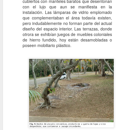
cubiertos con manteles baratos que desentonan
Residencia de Jos
OCT
con el lujo que aun se manifiesta en la
21
Residencia de Jose Nov
instalación. Las lámparas de vidrio emplomado
Romañach & Silverio Bo
que complementaban el área todavía existen,
con una adecuada orientación
pero indudablemente no forman parte del actual
sobre terrazas jardines, piscina
diseño del espacio interior. Las terrazas, donde
separa en dos áreas unidas po
otrora se exhibían juegos de muebles coloniales
gran cubierta que vuela y cubr
de hierro fundido, hoy están desamobladas o
poseen mobiliario plástico.
Edificio en Miramar
OCT
8
1958.
.
Hoy veremos un pequeño proy
recordado arquitecto Armando 
Miramar, para Jose Aranalde.
El edificio cuenta con tres p
terrazas en osados voladizos,
llevar las ventanas hasta la a