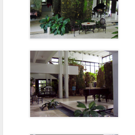
Revista Arquitectu
OCT
16
En los últimos 20 años 
números de la otrora in
de diez ediciones por año, s
hace 60 años la evolución de e
tema que le ocupa: la arquite
esfuerzo improbo que supone 
decisión de su director E.L. 
El Legado de los I
AUG
10
Palacete indiano "Capito
In the late 19th Century, hund
for America. A few made an e
they are known as 'indianos'. 
country, and their lavish mansi
however there is also a dark 
one that Spain is only now beg