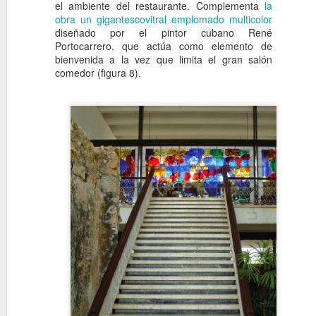
el ambiente del restaurante. Complementa
la
31
Vivienda de Alonso Mené
obra un gigantescovitral emplomado multicolor
Country Club (hoy cuba
diseñado por el pintor cubano René
arquitectos Guerra & Mendoz
Portocarrero, que actúa como elemento de
bienvenida a la vez que limita el gran salón
Por RCI.
comedor (figura 8).
Vivienda en Avenid
OCT
27
Año: 1957. Vivienda en
Arquitecto: Samuel B.