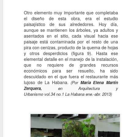
mencionados vuelos de los ba
Albarran & Bibal
AUG
Otro elemento muy importante que completaba
26
La compañía fundada en
el diseño de esta obra, era el estudio
Albarrán (ingeniero), Jo
paisajístico de sus alrededores. Hoy día,
Iburuzqueta (arquitecto).
aunque se mantienen los árboles, ya adultos y
asentados en el sitio, cada visual hacia ese
paisaje está contaminada por el resto de una
pira con cenizas, producto de la quema de hojas
y otros desperdicios (figura 9). Hasta ese
elemental detalle en el manejo de la instalación,
que no requiere de grandes recursos
económicos para ser resuelto, ha sido
PATRIMONIO ARQ
descuidado en el que fuera el restaurante más
MAR
lujoso de La Habana.
(Por
María Elena Martín
5
EL LEGADO ART 
Zerquera,
en Arquitectura y
Mestre
Urbanismo vol.34 no.1 La Habana ene.-abr. 2013)
El artículo forma parte del pr
varios expertos y expertas d
por la AECID (2008-2012), titu
distanciamientos, entre la arq