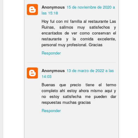
Anonymous
15 de noviembre de 2020 a
las 15:18
Las Ciudades Invisi
SEP
Hoy fui con mi familia al restaurante Las
7
- José Antonio Cho
Ruinas, salimos muy satisfechos y
encantados de ver como conservan el
José Antonio Choy (Santiago 
restaurante y la comida excelente,
que sirven de inspiración a s
personal muy profesional. Gracias
Invisibles en la encrucijada d
Guzmán en la de la Ciudad d
Responder
Anonymous
13 de marzo de 2022 a las
14:03
Buenas que precio tiene el termo
Reparto ALTAHAB
APR
completo ahi estoy ahora mismo aqui y
19
no estoy satisfecha me pueden dar
ALTAHABANA. Uno de los
respuestas muchas gracias
clase media a las afue
el apoyo financiero de la F.
Responder
a partir de la intersección de
Video promocional de la époc