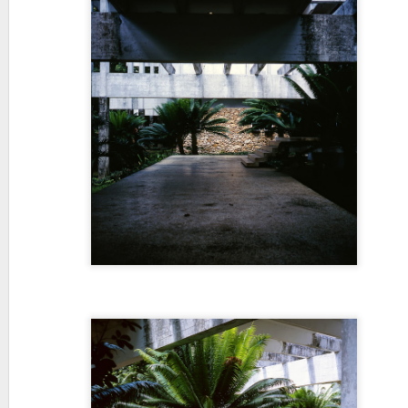
Morris Lapidus en 
JUN
26
En Cuba existe un tipo
SXX y hasta nuestros d
horizontales orientables, ya s
Una obra de Elena 
JUN
25
En 1946 la arquitecta E
proyectos, un edificio e
Apodaca, La Habana, en clara
el art deco y un claro aire “s
comercio donde radicaban las
Life Insurance y dos mas para