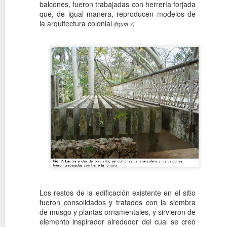
balcones, fueron trabajadas con herrería forjada
7
Mario Romañach, ar
que, de igual manera, reproducen modelos de
En la esquina de 7ma. y 60 de
la arquitectura colonial
(figura 7).
Romañach construye por encar
un edificio de cuatro plantas, 
de viviendas.
Casa de las herma
NOV
6
Frank Martínez, arq
Casa de las hermanas Farfan
arquitecto, 1955. Otro proyect
de mediados del SXX, estas 
Farfante, marca un hito en la 
las persianas de madera vertic
interior exterior, etc. hacen 
Los restos de la edificación existente en el sitio
referentes del arquitecto y la
fueron consolidados y tratados con la siembra
de musgo y plantas ornamentales, y sirvieron de
elemento inspirador alrededor del cual se creó
Vivienda en la cal
OCT