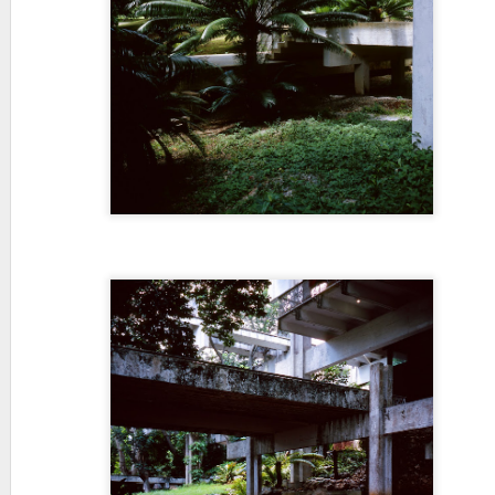
Ni siquiera era orig
JAN
27
Los “barbudos” en el co
nada fue igual...
A propósito de este lamentabl
personaje que mandó a millone
han querido vendernos como u
puede que quizás retorcidame
fatigaba, que daba largos disc
Iglesia Luterana e
NOV
12
En 1958, el sínodo de M
de dos iglesias luteran
una sita en La Habana que hemo
en Nueva Gerona, Isla de Pinos
dos confiscadas a su congre
ley que no tuvo en cuenta co
arquitecto Vicente R.