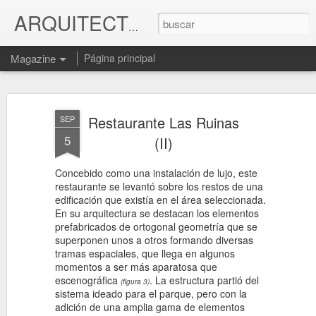
Cuban Archi
ARQUITECTURA CUBA
Magazine
Página principal
MA
Restaurante Las Ruinas
SEP
4
5
(II)
A pr
Concebido como una instalación de lujo, este
Cam
restaurante se levantó sobre los restos de una
edificación que existía en el área seleccionada.
Aco
En su arquitectura se destacan los elementos
don
prefabricados de ortogonal geometría que se
inte
superponen unos a otros formando diversas
for
tramas espaciales, que llega en algunos
momentos a ser más aparatosa que
El 
escenográfica
. La estructura partió del
una 
(figura 3)
sistema ideado para el parque, pero con la
expl
adición de una amplia gama de elementos