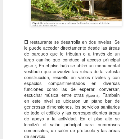
Clara Porset, Concepto actual
Un curioso articulo de Clara 
mas influyentes del SXX, escri
revista cubana de variedades
siglo, donde repasa las nueva
principios de siglo.
El restaurante se desarrolla en dos niveles. Se
le puede acceder directamente desde las áreas
Por: RCI.
de parqueo que le tributan o a través de un
largo camino que conduce al acceso principal
Entrevista a Juan I
NOV
“Decorar significa adornar, es
En el piso bajo se ubicó un monumental
3
(figura 5)
Juan Ignacio Guerra, A
solo fin de producir efecto dec
vestíbulo que envuelve las ruinas de la vetusta
por Juan, Antonio y Mar
construcción, resuelto en varios niveles y con
Guerra, editada por Alberto 
espacios compartimentados en diversas
documental, el Arquitecto Jua
funciones como las de esperar, conversar,
Movimiento Moderno en Cuba y
escuchar música, entre otras
. También
(figura 6)
los años 40 y 50 con la firma
en este nivel se ubicaron un piano bar de
generosas dimensiones, los servicios sanitarios
de todo el edificio y las correspondientes áreas
de apoyo a la actividad. En el piso alto se
localizó el salón principal para numerosos
comensales, un salón de protocolo y las áreas
Vivienda, Morales y
OCT
de servicio.
19