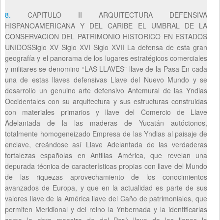
8.
CAPITULO II ARQUITECTURA DEFENSIVA
HISPANOAMERICANA Y DEL CARIBE EL UMBRAL DE LA
CONSERVACION DEL PATRIMONIO HISTORICO EN ESTADOS
UNIDOSSiglo XV Siglo XVI Siglo XVII La defensa de esta gran
geografía y el panorama de los lugares estratégicos comerciales
y militares se denomino “LAS LLAVES” llave de la Pasa En cada
una de estas llaves defensivas Llave del Nuevo Mundo y se
desarrollo un genuino arte defensivo Antemural de las Yndias
Occidentales con su arquitectura y sus estructuras construidas
con materiales primarios y llave del Comercio de Llave
Adelantada de la las maderas de Yucatán autóctonos,
totalmente homogeneizado Empresa de las Yndias al paisaje de
enclave, creándose así Llave Adelantada de las verdaderas
fortalezas españolas en Antillas América, que revelan una
depurada técnica de características propias con llave del Mundo
de las riquezas aprovechamiento de los conocimientos
avanzados de Europa, y que en la actualidad es parte de sus
valores llave de la América llave del Caño de patrimoniales, que
permiten Meridional y del reino la Ynbernada y la identificarlas
como la obra maestra de del Perú llave de los llanos la