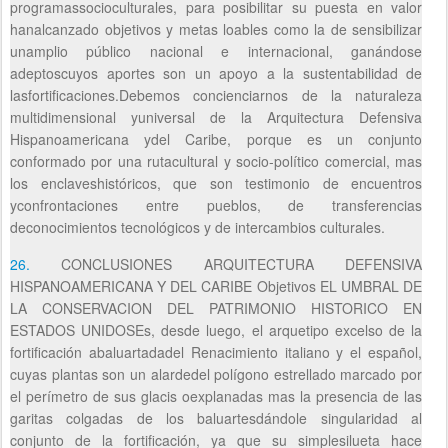
programassocioculturales, para posibilitar su puesta en valor
hanalcanzado objetivos y metas loables como la de sensibilizar
unamplio público nacional e internacional, ganándose
adeptoscuyos aportes son un apoyo a la sustentabilidad de
lasfortificaciones.Debemos concienciarnos de la naturaleza
multidimensional yuniversal de la Arquitectura Defensiva
Hispanoamericana ydel Caribe, porque es un conjunto
conformado por una rutacultural y socio-político comercial, mas
los enclaveshistóricos, que son testimonio de encuentros
yconfrontaciones entre pueblos, de transferencias
deconocimientos tecnológicos y de intercambios culturales.
26.
CONCLUSIONES ARQUITECTURA DEFENSIVA
HISPANOAMERICANA Y DEL CARIBE Objetivos EL UMBRAL DE
LA CONSERVACION DEL PATRIMONIO HISTORICO EN
ESTADOS UNIDOSEs, desde luego, el arquetipo excelso de la
fortificación abaluartadadel Renacimiento italiano y el español,
cuyas plantas son un alardedel polígono estrellado marcado por
el perímetro de sus glacis oexplanadas mas la presencia de las
garitas colgadas de los baluartesdándole singularidad al
conjunto de la fortificación, ya que su simplesilueta hace