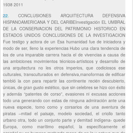
1938 2011
22.
CONCLUSIONES ARQUITECTURA DEFENSIVA
HISPANOAMERICANA Y DEL CARIBEInvestigación EL UMBRAL
DE LA CONSERVACION DEL PATRIMONIO HISTORICO EN
ESTADOS UNIDOS CONCLUSIONES DE LA INVESTIGACION
Fue testigo y actora de un Esa humanidad fue de iniciadora y
modo de ser, lleno la experiencias Hubo una clara tendencia de
los de una imparable carrera hacia el de vivencias a causa de
las ambiciones movimientos técnicos-artísticos y desarrollo de
una arquitectura no les otros imperios, que codiciosos ese
culturales, transculturados en defensiva,manoformas de edificar
tembló la con para repartir las continente recién descubierto,
únicas, de gran gusto estético, que sin celebres se hizo con éxito
y además “patentes de corso”, evasiones ni excusas acciones
todo una generando con estas de ninguna admiración ante una
nueva especie, tomo como y corsarios de una aventura de
piratas –mitad el paisaje, modelo sociedad, el criollo tanto
urbano otra, todo un conjunto parte y demitad indígena- quede
Europa, como marítimo español, la específicamente el
español,su se humano motivado mano de en la y estuvo que de