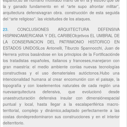
la y ganado fundamento en el “arte supo afrontar militar”,
arquitectura defensivagran obra. construcción de esta seguida
del “arte religioso”. las vicisitudes de los ataques.
23.
CONCLUSIONES ARQUITECTURA DEFENSIVA
HISPANOAMERICANA Y DEL CARIBEObjetivos EL UMBRAL DE
LA CONSERVACION DEL PATRIMONIO HISTORICO EN
ESTADOS UNIDOSLos Antonelli, Tiburzio Spannocchi, Juan de
Herrera yotros basándose en los principios de la Fortificaciónde
los tratadistas españoles, italianos y franceses,manejaron con
gran maestría: el medio ambiente conlas nuevas tecnologías
constructivas y el uso demateriales autóctonos.Hubo una
intencionalidad humana al crear encomunión con el paisaje, la
topografía y con loselementos naturales de cada región una
nuevaarquitectura defensiva, que evolucionó desde
unaestructuración defensiva insular con dimensiónespacial
puntual y local, hasta llegar a la escalaperiférica macro-
territorial, complejo y dinámico,adaptado perfectamente a las
costas dondepredominaron sus construcciones y en el interior
delterritorio.