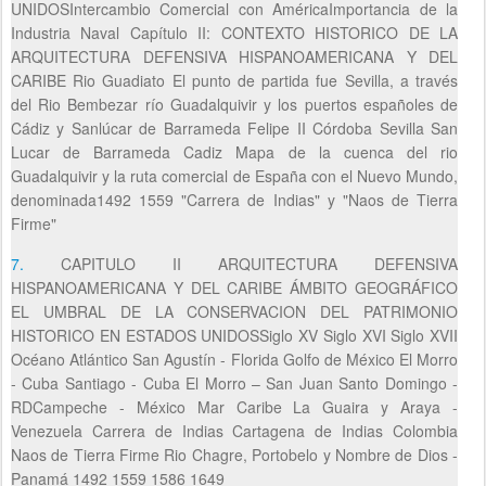
UNIDOSIntercambio Comercial con AméricaImportancia de la
Industria Naval Capítulo II: CONTEXTO HISTORICO DE LA
ARQUITECTURA DEFENSIVA HISPANOAMERICANA Y DEL
CARIBE Rio Guadiato El punto de partida fue Sevilla, a través
del Rio Bembezar río Guadalquivir y los puertos españoles de
Cádiz y Sanlúcar de Barrameda Felipe II Córdoba Sevilla San
Lucar de Barrameda Cadiz Mapa de la cuenca del rio
Guadalquivir y la ruta comercial de España con el Nuevo Mundo,
denominada1492 1559 "Carrera de Indias" y "Naos de Tierra
Firme"
7.
CAPITULO II ARQUITECTURA DEFENSIVA
HISPANOAMERICANA Y DEL CARIBE ÁMBITO GEOGRÁFICO
EL UMBRAL DE LA CONSERVACION DEL PATRIMONIO
HISTORICO EN ESTADOS UNIDOSSiglo XV Siglo XVI Siglo XVII
Océano Atlántico San Agustín - Florida Golfo de México El Morro
- Cuba Santiago - Cuba El Morro – San Juan Santo Domingo -
RDCampeche - México Mar Caribe La Guaira y Araya -
Venezuela Carrera de Indias Cartagena de Indias Colombia
Naos de Tierra Firme Rio Chagre, Portobelo y Nombre de Dios -
Panamá 1492 1559 1586 1649