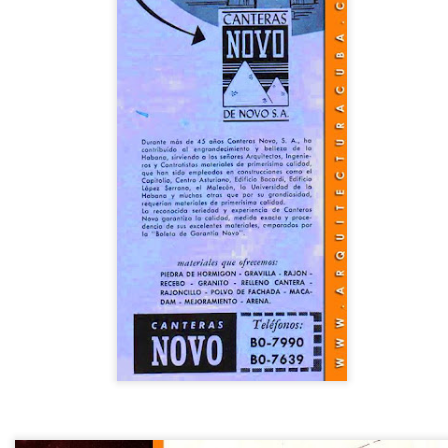
ara Porset, Concepto actual de la decoración interior – 1931.
 curioso articulo de Clara Porset, una de las diseñadoras cubanas
s influyentes del SXX, escrito en 1931 para la revista “Social”, una
evista cubana de variedades muy popular en la época. Hace ya casi un
glo, donde repasa las nuevas tendencias que traía la modernidad de
incipios de siglo.
r: RCI.
Entrevista a Juan Ignacio Guerra.
OV
ecorar significa adornar, es decir, añadir formas ornamentales con el
3
Juan Ignacio Guerra, Arquitecto. Entrevistado en mayo de 2011
lo fin de producir efecto decorativo.
por Juan, Antonio y María Josefa Guerra. Producida por Anita
uerra, editada por Alberto Nappi. Noviembre 2020. En este video
cumental, el Arquitecto Juan Ignacio Guerra describe la evolución del
ovimiento Moderno en Cuba y su propia formación y práctica durante
s años 40 y 50 con la firma Guerra y Mendoza Arquitectos.
Vivienda, Morales y Compañía - Arquitectos. (1921)
CT
19