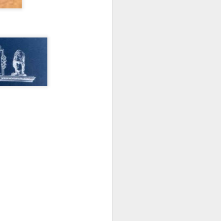
Vivienda en Miramar.
JUL
6
Mario Romanach -
1951
En 1951 uno de los mas
importantes arquitectos cubanos
del SXX diseñó para Manuel
Saavedra una vivienda en la 5ta.