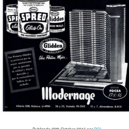
7
Mario Romañach, arquitecto.
 la esquina de 7ma. y 60 de Miramar, el reconocido arquitecto Mario
omañach construye por encargo de Evangelina Aristigueta de Vidaña
 edificio de cuatro plantas, una de garaje en la planta baja y el resto
 viviendas.
Casa de las hermanas Farfante en Nuevo Vedado,
OV
6
Frank Martínez, arquitecto, 1955.
asa de las hermanas Farfante en Nuevo Vedado, Frank Martínez,
quitecto, 1955. Otro proyecto representativo de la arquitectura cubana
e mediados del SXX, estas dos casas, conocida como La Casa
rfante, marca un hito en la arquitectura cubana, el uso del voladizo,
s persianas de madera verticales, la ventilación cruzada, la relación
terior exterior, etc. hacen de esta casa y de Frank Martínez ser
ferentes del arquitecto y la arquitectura moderna en Cuba.
Vivienda en la calle 150, Guerra & Mendoza 1959.
Publicado
29th October 2016
por
RCI
CT