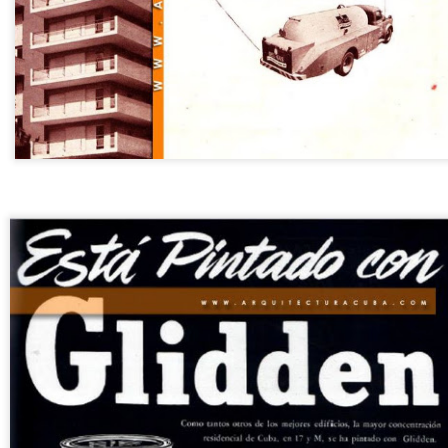
15
Un año después de París, se realiza en USA una gran expo
panamericana y nuevamente Cuba participa con pabellón propio,
 edifico fue diseñado por el arquitecto americano James Ackerman y
 ingeniero cubano José Ramón Villalón. Con toques de la arquitectura
ubana como columnas y arquerías barrocas, rematado por encima del
jado con una gran Giraldilla.
or RCI.
Casa de Manuel Gutiérrez en Jaimanitas, La Habana
OV
8
1956.
n 1956 Manuel Gutiérrez construye una moderna casa en la calle 220
 Jaimanitas, al oeste de La Habana. La vivienda se desarrolla en dos
lantas, dos rectángulos que se superponen, desplazándose sobre si, y
poyados por muros de bloques de hgón.
Edificio de Evangelina Aristigueta, en Miramar, 1956.
OV