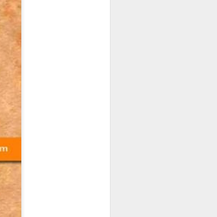
es insights
ure and art, and