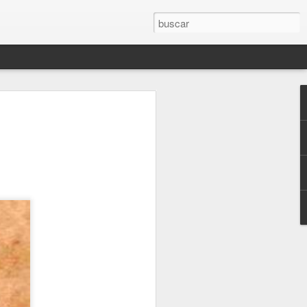
, Jose
 with J.
el artista,
a creativa, la
as que dan
ras, ofreciendo
on el artista y