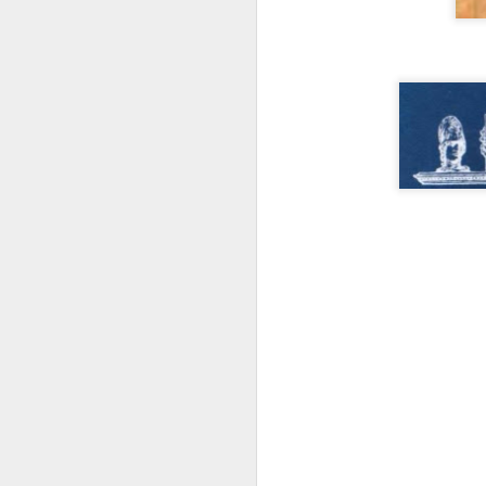
Joaquín Emilio Weiss:
SEP
23
pionero en el estudio
de la arquitectura
cubana
Joaquín Emilio Weiss y Sánchez
(1894–1968) ocupa un lugar
fundamental en la historia de la
arquitectura cubana, no solo como
M
creador de obras relevantes, sino
como el primer gran estudioso del
patrimonio arquitectónico
nacional. Graduado en la
m
Universidad de Cornell en 1916 y
e
revalidado en La Habana en 1918,
combinó la práctica profesional
Si
con una destacada carrera
su
académica en la Universidad de
va
La Habana, donde fue profesor de
Historia de la Arquitectura y
decano de la Facultad.
A