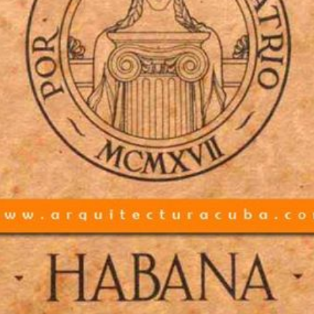
Join us for a special night as José Antonio Choy shar
into his creative journey, the intersection of architect
the ideas that shape his practice.